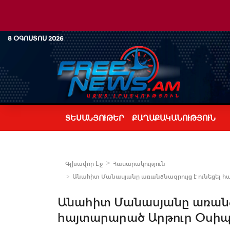
8 ՕԳՈՍՏՈՍ 2026
ՏԵՍԱՆՅՈՒԹԵՐ
ՔԱՂԱՔԱԿԱՆՈՒԹՅՈՒՆ
Գլխավոր Էջ
Հասարակություն
Անահիտ Մանասյանը առանձնազրույց է ունեցել հ
Անահիտ Մանասյանը առանձն
հայտարարած Արթուր Օսիպ