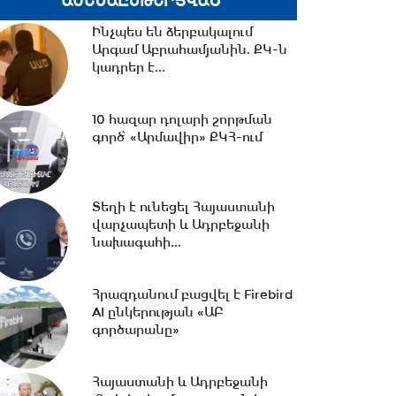
ԱՄԵՆԱԸՆԹԵՐՑՎԱԾ
14:06 -
Կասեցվել է «Ծիրան»
Ինչպես են ձերբակալում
սուպերմարկետում գործող
Արգամ Աբրահամյանին. ՔԿ-ն
հացի արտադրամասի...
կադրեր է...
13:30 -
«Առինջ մոլ»-ում
10 հազար դոլարի շորթման
բացահայտվել է 1,3 մլրդ դրամի
գործ՝ «Արմավիր» ՔԿՀ-ում
թաքցված հարկման...
13:00 -
Մինչ Եվրասիական
Տեղի է ունեցել Հայաստանի
միջկառավարական խորհրդի
վարչապետի և Ադրբեջանի
ընդլայնված կազմով...
նախագահի...
Հրազդանում բացվել է Firebird
12:33 -
Իրանի
AI ընկերության «ԱԲ
հետախուզությունը հայտնել է
գործարանը»
«Մոսադ»-ի հետ կապ
ունեցող...
Հայաստանի և Ադրբեջանի
12:15 -
Նիկոլ Փաշինյանը