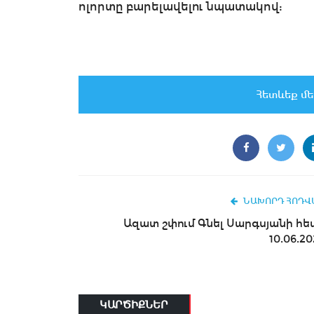
ոլորտը բարելավելու նպատակով:
Հետևեք մե
ՆԱԽՈՐԴ ՀՈԴՎ
Ազատ շփում Գնել Սարգսյանի հետ
10.06.20
ԿԱՐԾԻՔՆԵՐ