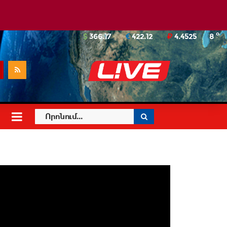
o
366.17
422.12
4.4525
8