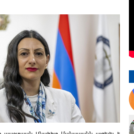
րի պաշտպան Անահիտ Մանասյանն այցելել է