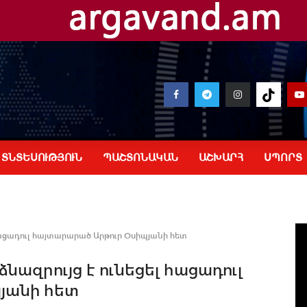
ՏՆՏԵՍՈՒԹՅՈՒՆ
ՊԱՇՏՈՆԱԿԱՆ
ԱՇԽԱՐՀ
ՍՊՈՐՏ
ացադուլ հայտարարած Արթուր Օսիպյանի հետ
ազրույց է ունեցել հացադուլ
յանի հետ