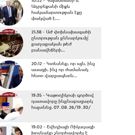
10:22 -
Հայաստանի և
Ադրբեջանի միջև
հակամարտության էջը
փակված է,...
21:38 -
ԱԺ փոխնախագահի
ընտրության քննարկումը՝
քաղաքական թեժ
բանավեճերի...
20:12 -
Կտեսնեք, որ այն, ինչ
ասացի, ինչ որ ժամանակ
հետո վարչապետն...
19:35 -
Կաթողիկոսի գործով
դատավորը ինքնաբացարկ
հայտնեց․07․08․26/19․30/
19:02 -
Շվեդիայի Ռիկսդագի
խոսնակը շնորհավորել է