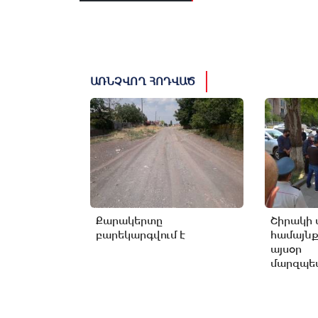
ԱՌՆՉՎՈՂ ՀՈԴՎԱԾ
Քարակերտը
Շիրակի 
բարեկարգվում է
համայնք
այսօր
մարզպետ