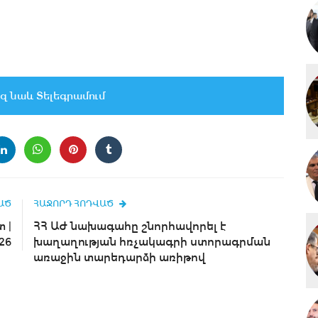
զ նաև Տելեգրամում
ԱԾ
ՀԱՋՈՐԴ ՀՈԴՎԱԾ
 |
ՀՀ ԱԺ նախագահը շնորհավորել է
26
խաղաղության հռչակագրի ստորագրման
առաջին տարեդարձի առիթով