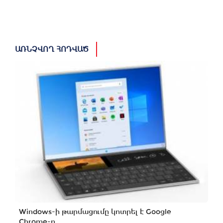
ԱՌՆՉՎՈՂ ՀՈԴՎԱԾ
Windows-ի թարմացումը կոտրել է Google
Chrome-ը