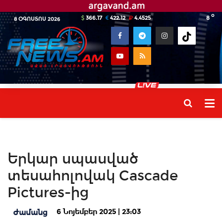
o
366.17
422.12
4.4525
8
8 ՕԳՈՍՏՈՍ 2026
Երկար սպասված
տեսահոլովակ Cascade
Pictures-ից
6 Նոյեմբեր 2025 | 23:03
Ժամանց