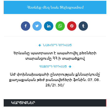
Հետևեք մեզ նաև Տելեգրամում
ՆԱԽՈՐԴ ՀՈԴՎԱԾ
Երևանը պատրաստ է ապահովել բեռների
տարանցումը ՀՀ ի տարածքով
ՀԱՋՈՐԴ ՀՈԴՎԱԾ
ԱԺ փոխնախագահի ընտրության քննարկումը՝
քաղաքական թեժ բանավեճերի ֆոնին․07․08․
26/21․30/
ԿԱՐԾԻՔՆԵՐ