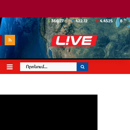
o
366.17
422.12
4.4525
8