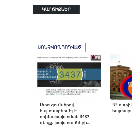
ԿԱՐԾԻՔՆԵՐ
ԱՌՆՉՎՈՂ ՀՈԴՎԱԾ
Ստուգումներով
ՀՀ ոստի
հայտնաբերվել է
հայտարա
օրինախախտման 3437
դեպք, խախտումների...