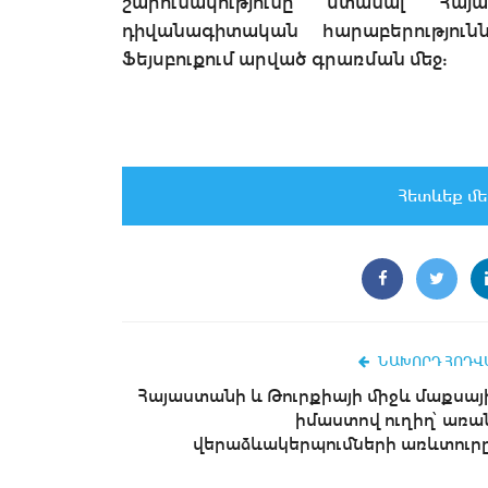
շարունակությունը ստանալ Հա
դիվանագիտական հարաբերությու
Ֆեյսբուքում արված գրառման մեջ:
Հետևեք մե
ՆԱԽՈՐԴ ՀՈԴՎ
Հայաստանի և Թուրքիայի միջև մաքսայ
իմաստով ուղիղ՝ առա
վերաձևակերպումների առևտուրը.