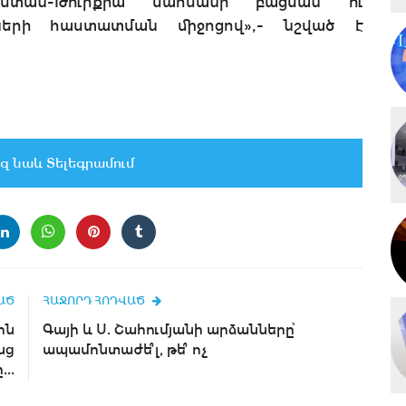
յաստան-Թուրքիա սահմանի բացման ու
նների հաստատման միջոցով»,- նշված է
զ նաև Տելեգրամում
ԱԾ
ՀԱՋՈՐԴ ՀՈԴՎԱԾ
ին
Գայի և Ս. Շահումյանի արձանները՝
նց
ապամոնտաժե՞լ, թե՞ ոչ
..