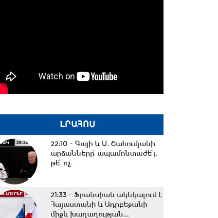
ԼՐԱՀՈՍ
22:10 -
Գայի և Ս. Շահումյանի
արձանները՝ ապամոնտաժե՞լ,
թե՞ ոչ
21:33 -
Ֆրանսիան ակնկալում է
Հայաստանի և Ադրբեջանի
միջև խաղաղության...