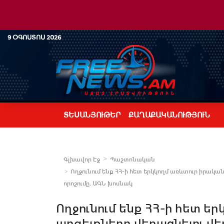
9 ՕԳՈՍՏՈՍ 2026
ՏԵՍԱՆՅՈՒԹԵՐ
ՔԱՂԱՔԱԿԱՆՈՒԹՅՈՒՆ
Գլխավոր Էջ
Պաշտոնական
Ողջունում ենք ՀՀ-ի հետ երկկողմ առևտուր իրական
որոշումը. ԱԳՆ խոսնակ
Ողջունում ենք ՀՀ-ի հետ ե
արգելքները վերացնելու վե