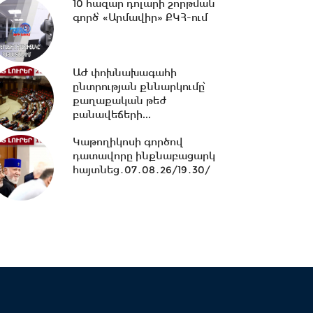
10 հազար դոլարի շորթման
16:07 -
ՀԷՑ-ում հաշվիչների
գործ՝ «Արմավիր» ՔԿՀ-ում
գնման մրցույթից 500 մլն
դրամից ավելի...
ԱԺ փոխնախագահի
ընտրության քննարկումը՝
15:30 -
Փաշինյան․ ՌԴ
քաղաքական թեժ
սահմանափակումները
բանավեճերի...
վնասում են ԵԱՏՄ-ի
ընկալմանը...
Կաթողիկոսի գործով
դատավորը ինքնաբացարկ
14:32 -
ՌԴ-ի կողմից 5
հայտնեց․07․08․26/19․30/
միլիարդի զենքի վաճառքն
Ադրբեջանին Հայաստանի...
14:06 -
Կասեցվել է «Ծիրան»
սուպերմարկետում գործող
հացի արտադրամասի...
13:30 -
«Առինջ մոլ»-ում