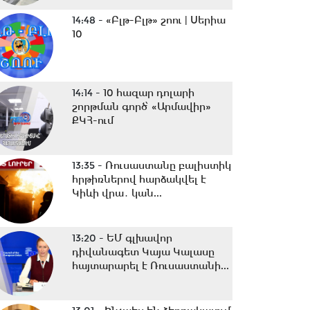
14:48 -
«Բլթ-Բլթ» շոու | Սերիա
10
14:14 -
10 հազար դոլարի
շորթման գործ՝ «Արմավիր»
ՔԿՀ-ում
13:35 -
Ռուսաստանը բալիստիկ
հրթիռներով հարձակվել է
Կիևի վրա․ կան...
13:20 -
ԵՄ գլխավոր
դիվանագետ Կայա Կալասը
հայտարարել է Ռուսաստանի...