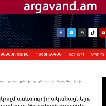
ՏՆՏԵՍՈՒԹՅՈՒՆ
ՊԱՇՏՈՆԱԿԱՆ
ԱՇԽԱՐՀ
ՍՊՈՐՏ
ացնելու արգելքները վերացնելու վերաբերյալ Թուրքիայի
րկկողմ առևտուր իրականացնելու
րաբերյալ Թուրքիայի որոշումը.