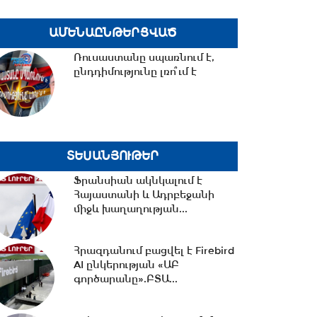
ԱՄԵՆԱԸՆԹԵՐՑՎԱԾ
18:02 -
Ազատ շփում Գնել
Սարգսյանի հետ | 07.08.2026
Ռուսաստանը սպառնում է,
ընդդիմությունը լռո՞ւմ է
17:33 -
Թրամփը նոր
սահմանափակումներ է
մտցնում ԱՄՆ
քաղաքացիություն...
ՏԵՍԱՆՅՈՒԹԵՐ
Ֆրանսիան ակնկալում է
17:05 -
Պապիկյանի
Հայաստանի և Ադրբեջանի
մասնակցությամբ
միջև խաղաղության...
քարոզարշավը խոչընդոտելու
դեպքի...
Հրազդանում բացվել է Firebird
16:38 -
Տաթև համայնքի
AI ընկերության «ԱԲ
նախկին ղեկավար Մուրադ
գործարանը».ԲՏԱ...
Սիմոնյանից կբռնագանձվի...