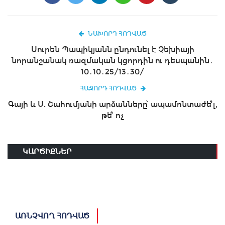
ՆԱԽՈՐԴ ՀՈԴՎԱԾ
Սուրեն Պապիկյանն ընդունել է Չեխիայի
նորանշանակ ռազմական կցորդին ու դեսպանին․
10․10․25/13․30/
ՀԱՋՈՐԴ ՀՈԴՎԱԾ
Գայի և Ս. Շահումյանի արձանները՝ ապամոնտաժե՞լ,
թե՞ ոչ
ԿԱՐԾԻՔՆԵՐ
ԱՌՆՉՎՈՂ ՀՈԴՎԱԾ