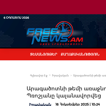
6 ՕԳՈՍՏՈՍ 2026
ՏԵՍԱՆՅՈՒԹԵՐ
ՔԱՂԱՔԱԿԱՆՈՒԹՅՈՒՆ
Գլխավոր Էջ
Իրավական
Արագածոտնի թեմի առ
Արագածոտնի թեմի առաջնո
Պռոշյանը կալանավորվեց
16 Հոկտեմբեր 2025 | 10:24
Իրավական