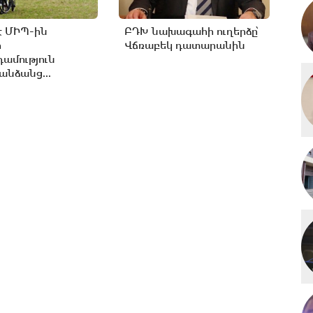
է ՄԻՊ-ին
ԲԴԽ նախագահի ուղերձը՝
ր
Վճռաբեկ դատարանին
ամություն
անձանց...