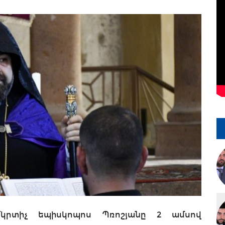
կրտիչ եպիսկոպոս Պռոշյանը 2 ամսով