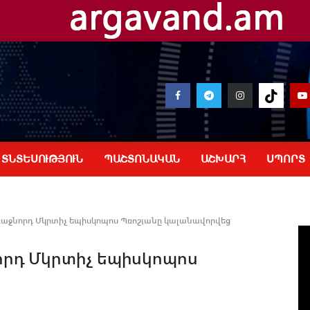
ՏՆՏԵՍՈՒԹՅՈՒՆ
ՊԱՇՏՈՆԱԿԱՆ
ԱՇԽԱՐՀ
ՍՊՈՐՏ
աջնորդ Մկրտիչ եպիսկոպոս Պռոշյանը կալանավորվեց
րդ Մկրտիչ եպիսկոպոս