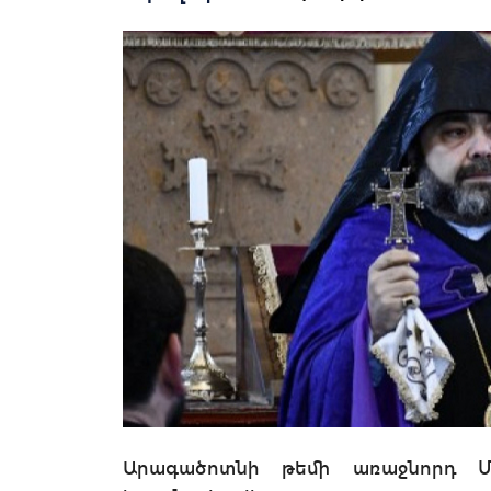
Արագածոտնի թեմի առաջնորդ Մ