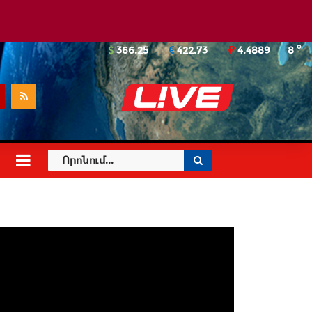
o
366.25
422.73
4.4889
8