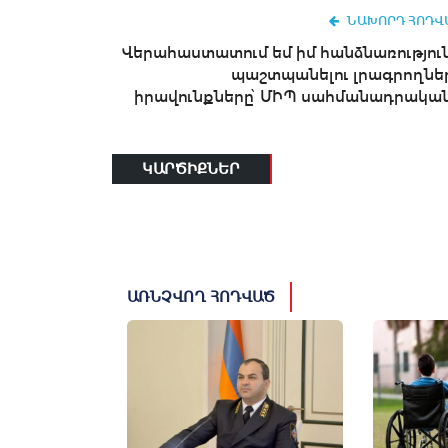
ՆԱԽՈՐԴ ՀՈԴՎ
Վերահաստատում եմ իմ հանձնառություն
պաշտպանելու լրագրողնե
իրավունքները՝ ՄԻՊ սահմանադրական.
ԿԱՐԾԻՔՆԵՐ
ԱՌՆՉՎՈՂ ՀՈԴՎԱԾ