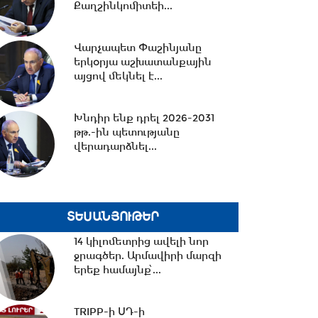
Քաղշինկոմիտեի...
20:45 -
Սոցցանցերում
Վարչապետ Փաշինյանը
սուպերմարկետներից մեկի
երկօրյա աշխատանքային
անունից քաղաքացիներին...
այցով մեկնել է...
20:43 -
Ալեն Սիմոնյանը
Խնդիր ենք դրել 2026-2031
շնորհավորել է ԱԺ իններորդ
թթ.-ին պետությանը
գումարման
վերադարձնել...
պատգամավորներին...
20:07 -
Շատ կարևոր
հայտարարություն եմ անում.
քաղաքական պատճառով...
ՏԵՍԱՆՅՈՒԹԵՐ
14 կիլոմետրից ավելի նոր
ջրագծեր. Արմավիրի մարզի
19:30 -
ԱՄՆ-ն կրկնապատկել է
երեք համայնք՝...
TRIPP+ հիմնադրամի
միջոցները՝ 201 մլն...
TRIPP-ի ՍԴ-ի