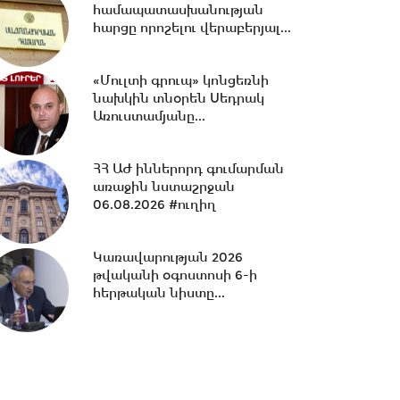
համապատասխանության
18:48 -
Փոխխոսնակի
հարցը որոշելու վերաբերյալ...
ընտրությունից մինչև Մարտի 1,
արտաքին
քաղաքականություն․...
«Մուլտի գրուպ» կոնցեռնի
նախկին տնօրեն Սեդրակ
18:35 -
Եկել է ժամանակը, որ
Առուստամյանը...
Աննա Գրիգորյանի և Լևոն
Քոչարյանի կոչերը...
ՀՀ ԱԺ իններորդ գումարման
առաջին նստաշրջան
06.08.2026 #ուղիղ
18:16 -
Վահագն Ալեքսանյանն
ընտրվեց Ազգային ժողովի
նախագահի տեղակալ
Կառավարության 2026
թվականի օգոստոսի 6-ի
հերթական նիստը...
17:59 -
Մենք իրավունք չունենք
հուսախաբ անել ՀՀ
քաղաքացուն.Երեմյան
17:49 -
Ընդդիմությունը չի