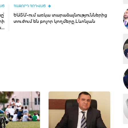
ԱԾ
ՀԱՋՈՐԴ ՀՈԴՎԱԾ
ը՝
ԵԱՏՄ-ում առկա տարաձայնություններից
րի
տուժում են բոլոր կողմերը.Լևոնյան
..