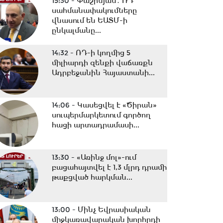
15:30 -
Փաշինյան․ ՌԴ
սահմանափակումները
վնասում են ԵԱՏՄ-ի
ընկալմանը...
14:32 -
ՌԴ-ի կողմից 5
միլիարդի զենքի վաճառքն
Ադրբեջանին Հայաստանի...
14:06 -
Կասեցվել է «Ծիրան»
սուպերմարկետում գործող
հացի արտադրամասի...
13:30 -
«Առինջ մոլ»-ում
բացահայտվել է 1,3 մլրդ դրամի
թաքցված հարկման...
13:00 -
Մինչ Եվրասիական
միջկառավարական խորհրդի