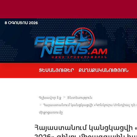
8 ՕԳՈՍՏՈՍ 2026
ՏԵՍԱՆՅՈՒԹԵՐ
ՔԱՂԱՔԱԿԱՆՈՒԹՅՈՒՆ
Գլխավոր Էջ
Տնտեսություն
Հայաստանում կանցկացվի «Կոնկուրս Մոնդիալ դե Բր
միջոցառումը
Հայաստանում կանցկացվի «Կ
2026» գինու միջազգային հ