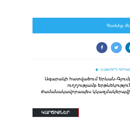
Հետևեք մե
ՆԱԽՈՐԴ ՀՈԴՎ
Ագարակի հատվածում Երևան-Գյում
ուղղությամբ երթևեկությու
ժամանակավորապես կկազմակերպվի.
ԿԱՐԾԻՔՆԵՐ