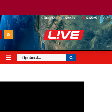
o
366.17
422.12
4.4525
8