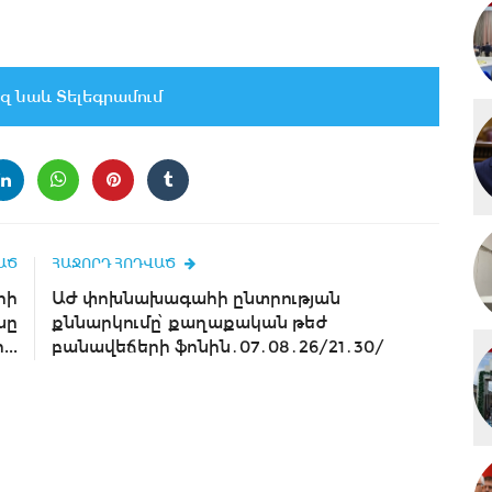
զ նաև Տելեգրամում
ԱԾ
ՀԱՋՈՐԴ ՀՈԴՎԱԾ
րի
ԱԺ փոխնախագահի ընտրության
նը
քննարկումը՝ քաղաքական թեժ
..
բանավեճերի ֆոնին․07․08․26/21․30/