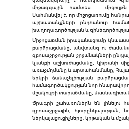
կազմակերպիչ է հանդիսանում Վինո
միջազգային համտես – մրցույթն 
Սահմանվել է, որ միջոցառումը հանր
աշխատանքների ընդհանուր համակ
խաղողագործության և գինեգործությա
Միջոցառման իրականացումը կնպաստի
բարձրացմանը, անվտանգ ու ժամանա
զբոսաշրջության շրջանակների ընդլ
կյանքի աշխուժացմանը, կխթանի միջ
առաջմղմանը և արտահանմանը, Հայաս
երկրի ճանաչելիության բարձրացմ
համագործակցության նոր հնարավորութ
մշակույթի տարածմանը, մասնագիտա
Ծրագրի շահառուներն են լինելու հ
զբոսաշրջային, հյուրընկալության,
ներկայացուցիչները, կրթական և մշակ