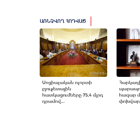
ԱՌՆՉՎՈՂ ՀՈԴՎԱԾ
Սոցիալական ոլորտի
Հարկադ
բյուջետային
պարապու
հատկացումները 75,4 մլրդ
հազար մ
դրամով...
փոխվար