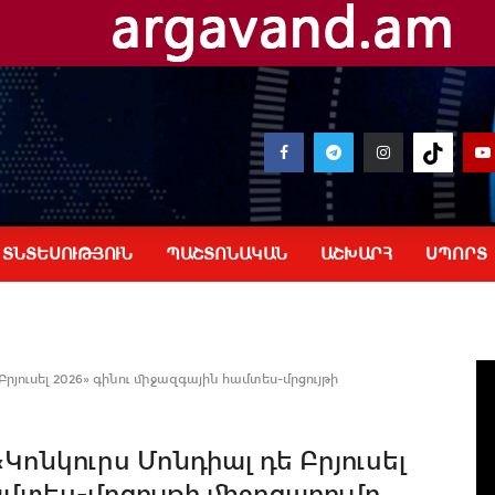
ՏՆՏԵՍՈՒԹՅՈՒՆ
ՊԱՇՏՈՆԱԿԱՆ
ԱՇԽԱՐՀ
ՍՊՈՐՏ
յուսել 2026» գինու միջազգային համտես-մրցույթի
ոնկուրս Մոնդիալ դե Բրյուսել
ամտես-մրցույթի միջոցառումը