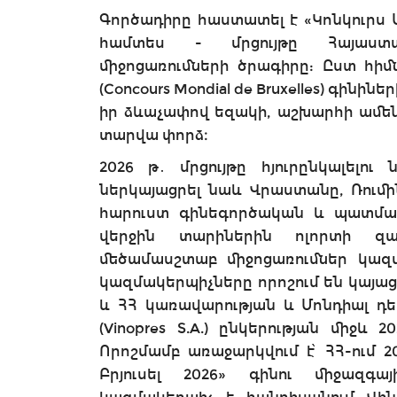
Գործադիրը հաստատել է «Կոնկուրս Մո
համտես - մրցույթը Հայաստան
միջոցառումների ծրագիրը: Ըստ հիմն
(Concours Mondial de Bruxelles) գինի
իր ձևաչափով եզակի, աշխարհի ամենա
տարվա փորձ։
2026 թ․ մրցույթը հյուրընկալելո
ներկայացրել նաև Վրաստանը, Ռումի
հարուստ գինեգործական և պատմամշ
վերջին տարիներին ոլորտի զ
մեծամասշտաբ միջոցառումներ կազմա
կազմակերպիչները որոշում են կայացր
և ՀՀ կառավարության և Մոնդիալ դե
(Vinopres S.A.) ընկերության միջև 
Որոշմամբ առաջարկվում է՝ ՀՀ-ում 2
Բրյուսել 2026» գինու միջազգայ