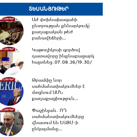
20:40 -
Ուժեղ Հայաստան vs
ՏԵՍԱՆՅՈՒԹԵՐ
ՔՊ․ կուլտուր-մուլտուրը
վերջացա՞վ
ԱԺ փոխնախագահի
ընտրության քննարկումը՝
քաղաքական թեժ
բանավեճերի...
20:15 -
Երկաթուղու
կառավարման ՌԴ լիցենցիան
Կաթողիկոսի գործով
չեղարկելը այդ գումարով...
դատավորը ինքնաբացարկ
հայտնեց․07․08․26/19․30/
19:56 -
Նուբարաշենում
աղբակույտից դուրս բերված
Թրամփը նոր
քաղաքացին
սահմանափակումներ է
հիվանդանոցում...
մտցնում ԱՄՆ
քաղաքացիություն...
19:06 -
Ռուբեն Ռուբինյանն ու
Վալենտինա Մատվիենկոն
Փաշինյան․ ՌԴ
քննարկել են
սահմանափակումները
միջխորհրդարանական...
վնասում են ԵԱՏՄ-ի
ընկալմանը...
18:00 -
Ազատ շփում Գնել