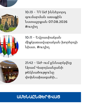
10:13 -
ՀՀ ԱԺ իններորդ
գումարման առաջին
նստաշրջան 07.08.2026
#ուղիղ
10:11 -
Եվրասիական
միջկառավարական խորհրդի
նիստ. #ուղիղ
21:42 -
ԱԺ-ում քննարկվեց
Արամ Վարդևանյանի
թեկնածությունը
փոխնախագահի...
21:33 -
Բաքվի դատարանը
մերժել է Արցախի
ԱՄԵՆԱԸՆԹԵՐՑՎԱԾ
ղեկավարների բողոքը․06․08․
26/21․30/