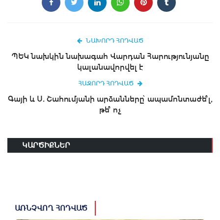
ՆԱԽՈՐԴ ՀՈԴՎԱԾ
ՊԵԿ նախկին նախագահ Վարդան Հարությունյանը
կալանավորվել է
ՀԱՋՈՐԴ ՀՈԴՎԱԾ
Գայի և Ս. Շահումյանի արձանները՝ ապամոնտաժե՞լ,
թե՞ ոչ
ԿԱՐԾԻՔՆԵՐ
ԱՌՆՉՎՈՂ ՀՈԴՎԱԾ