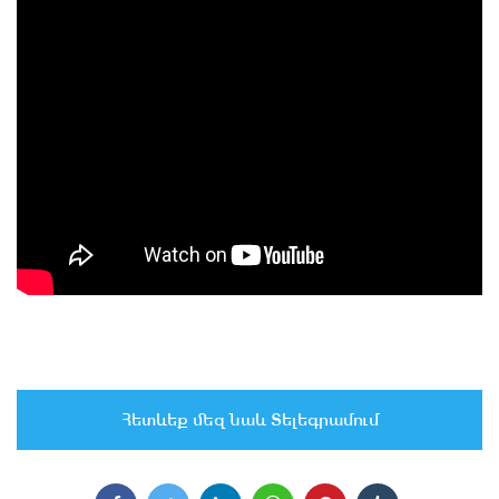
Հետևեք մեզ նաև Տելեգրամում