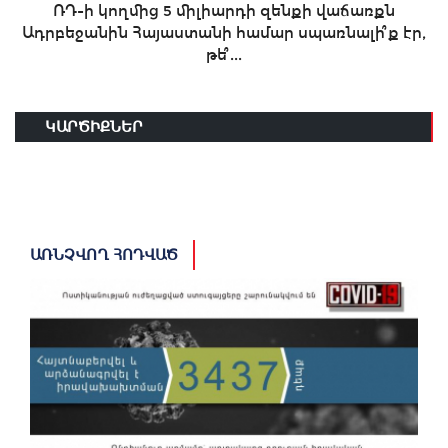
ՌԴ-ի կողմից 5 միլիարդի զենքի վաճառքն
Ադրբեջանին Հայաստանի համար սպառնալի՞ք էր,
թե՞...
ԿԱՐԾԻՔՆԵՐ
ԱՌՆՉՎՈՂ ՀՈԴՎԱԾ