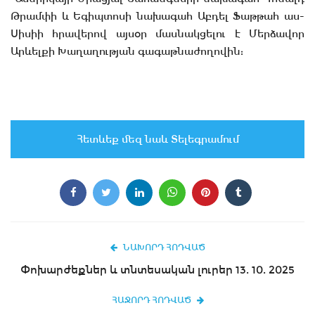
Թրամփի և Եգիպտոսի նախագահ Աբդել Ֆաթթահ աս-
Սիսիի հրավերով այսօր մասնակցելու է Մերձավոր
Արևելքի Խաղաղության գագաթնաժողովին:
Հետևեք մեզ նաև Տելեգրամում
ՆԱԽՈՐԴ ՀՈԴՎԱԾ
Փոխարժեքներ և տնտեսական լուրեր 13. 10. 2025
ՀԱՋՈՐԴ ՀՈԴՎԱԾ