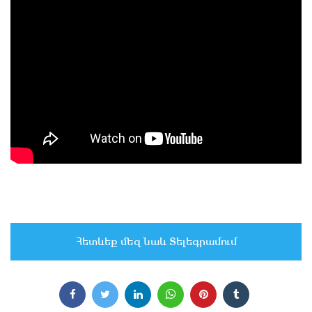
Հետևեք մեզ նաև Տելեգրամում