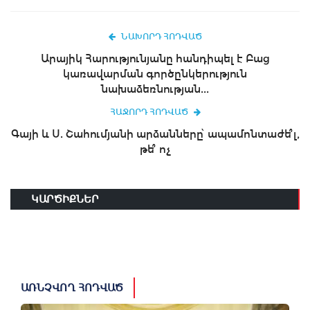
ՆԱԽՈՐԴ ՀՈԴՎԱԾ
Արայիկ Հարությունյանը հանդիպել է Բաց
կառավարման գործընկերություն
նախաձեռնության...
ՀԱՋՈՐԴ ՀՈԴՎԱԾ
Գայի և Ս. Շահումյանի արձանները՝ ապամոնտաժե՞լ,
թե՞ ոչ
ԿԱՐԾԻՔՆԵՐ
ԱՌՆՉՎՈՂ ՀՈԴՎԱԾ